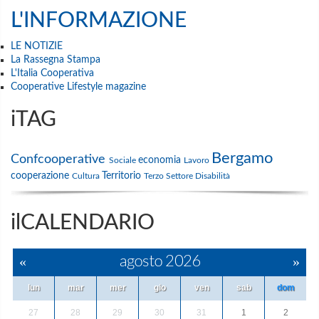
L'INFORMAZIONE
LE NOTIZIE
La Rassegna Stampa
L'Italia Cooperativa
Cooperative Lifestyle magazine
iTAG
Bergamo
Confcooperative
economia
Sociale
Lavoro
cooperazione
Territorio
Cultura
Terzo Settore
Disabilità
ilCALENDARIO
«
agosto 2026
»
lun
mar
mer
gio
ven
sab
dom
27
28
29
30
31
1
2