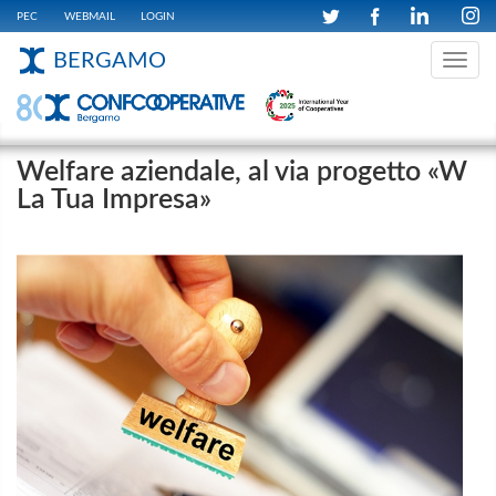
PEC
WEBMAIL
LOGIN
BERGAMO
Toggle
navig
Welfare aziendale, al via progetto «W
La Tua Impresa»