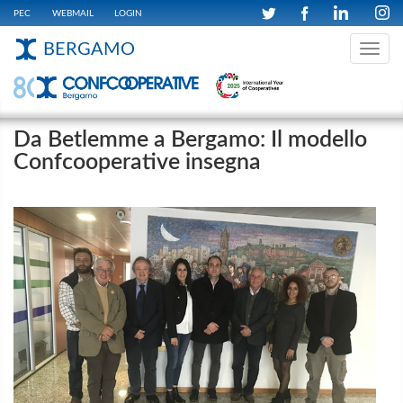
PEC
WEBMAIL
LOGIN
BERGAMO
Toggle
navig
Da Betlemme a Bergamo: Il modello
Confcooperative insegna