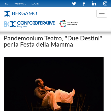
PEC
WEBMAIL
LOGIN
BERGAMO
Toggle
navig
Pandemonium Teatro, "Due Destini"
per la Festa della Mamma