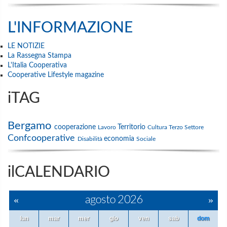
L'INFORMAZIONE
LE NOTIZIE
La Rassegna Stampa
L'Italia Cooperativa
Cooperative Lifestyle magazine
iTAG
Bergamo
cooperazione
Territorio
Lavoro
Cultura
Terzo Settore
Confcooperative
economia
Disabilità
Sociale
ilCALENDARIO
«
agosto 2026
»
lun
mar
mer
gio
ven
sab
dom