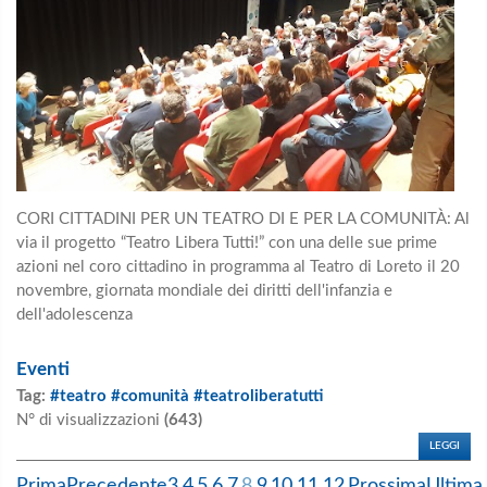
CORI CITTADINI PER UN TEATRO DI E PER LA COMUNITÀ: Al
via il progetto “Teatro Libera Tutti!” con una delle sue prime
azioni nel coro cittadino in programma al Teatro di Loreto il 20
novembre, giornata mondiale dei diritti dell'infanzia e
dell'adolescenza
Eventi
Tag:
#teatro #comunità #teatroliberatutti
N° di visualizzazioni
(643)
LEGGI
Prima
Precedente
3
4
5
6
7
8
9
10
11
12
Prossima
Ultima