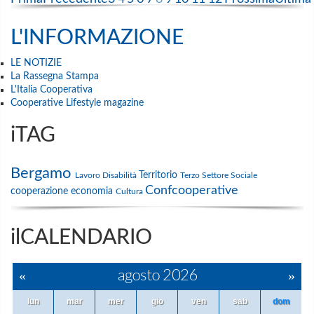
L'INFORMAZIONE
LE NOTIZIE
La Rassegna Stampa
L'Italia Cooperativa
Cooperative Lifestyle magazine
iTAG
Bergamo
Territorio
Lavoro
Disabilità
Terzo Settore
Sociale
Confcooperative
cooperazione
economia
Cultura
ilCALENDARIO
«
agosto 2026
»
lun
mar
mer
gio
ven
sab
dom