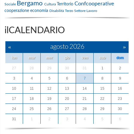
Bergamo
Confcooperative
Territorio
Sociale
Cultura
cooperazione
economia
Disabilità
Terzo Settore
Lavoro
ilCALENDARIO
«
agosto 2026
»
lun
mar
mer
gio
ven
sab
dom
27
28
29
30
31
1
2
3
4
5
6
7
8
9
10
11
12
13
14
15
16
17
18
19
20
21
22
23
24
25
26
27
28
29
30
31
1
2
3
4
5
6